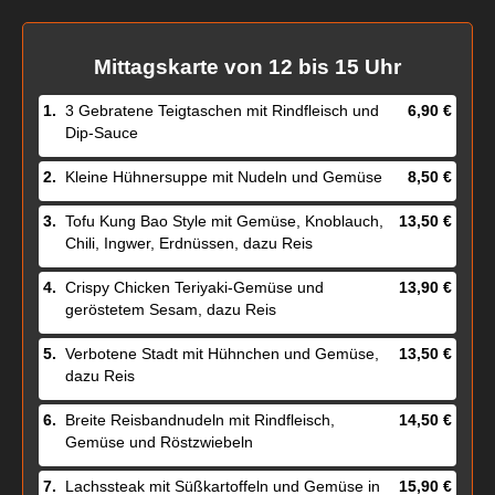
Mittagskarte von 12 bis 15 Uhr
1.
3 Gebratene Teigtaschen mit Rindfleisch und
6,90 €
Dip-Sauce
2.
Kleine Hühnersuppe mit Nudeln und Gemüse
8,50 €
3.
Tofu Kung Bao Style mit Gemüse, Knoblauch,
13,50 €
Chili, Ingwer, Erdnüssen, dazu Reis
4.
Crispy Chicken Teriyaki-Gemüse und
13,90 €
geröstetem Sesam, dazu Reis
5.
Verbotene Stadt mit Hühnchen und Gemüse,
13,50 €
dazu Reis
6.
Breite Reisbandnudeln mit Rindfleisch,
14,50 €
Gemüse und Röstzwiebeln
7.
Lachssteak mit Süßkartoffeln und Gemüse in
15,90 €